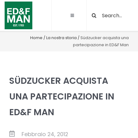
Salta
Cerca
al
Toggle
per:
contenuto
Navigation
Chi siamo
Home
/
La nostra storia
/
Südzucker acquista una
partecipazione in ED&F Man
Le nostre attività
Sostenibilità
SÜDZUCKER ACQUISTA
Qualità e certificazioni
UNA PARTECIPAZIONE IN
ED&F MAN
Progetti
News
Febbraio 24, 2012