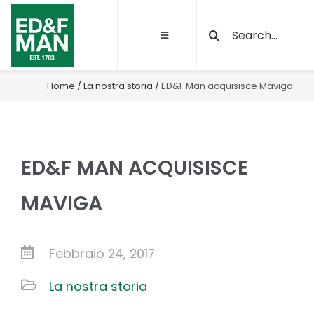
Salta
Cerca
al
Toggle
per:
contenuto
Navigation
Chi siamo
Home
/
La nostra storia
/
ED&F Man acquisisce Maviga
Le nostre attività
ED&F MAN ACQUISISCE
Sostenibilità
MAVIGA
Qualità e certificazioni
Febbraio 24, 2017
Progetti
La nostra storia
News