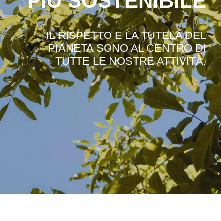
PIÙ SOSTENIBILE
Lavora con noi
IL RISPETTO E LA TUTELA DEL
PIANETA SONO AL CENTRO DI
Contatti
TUTTE LE NOSTRE ATTIVITÀ.