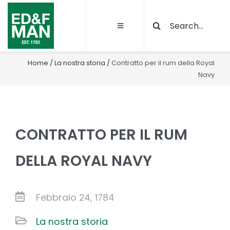
Salta
Cerca
al
Toggle
per:
contenuto
Navigation
Chi siamo
Home
/
La nostra storia
/
Contratto per il rum della Royal
Navy
Le nostre attività
Sostenibilità
CONTRATTO PER IL RUM
Qualità e certificazioni
DELLA ROYAL NAVY
Progetti
Febbraio 24, 1784
La nostra storia
News