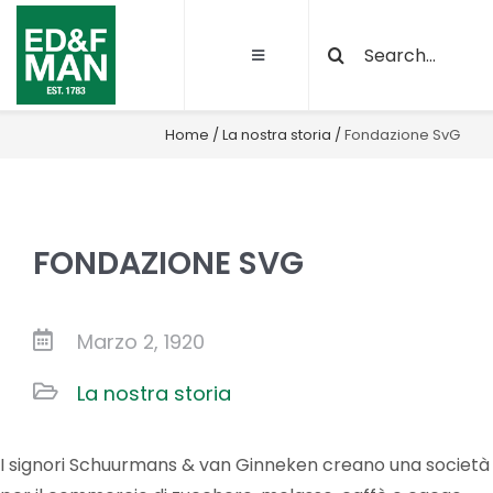
Salta
Cerca
al
Toggle
per:
contenuto
Navigation
Chi siamo
Home
/
La nostra storia
/
Fondazione SvG
Le nostre attività
FONDAZIONE SVG
Sostenibilità
Qualità e certificazioni
Marzo 2, 1920
La nostra storia
Progetti
I signori Schuurmans & van Ginneken creano una società
News