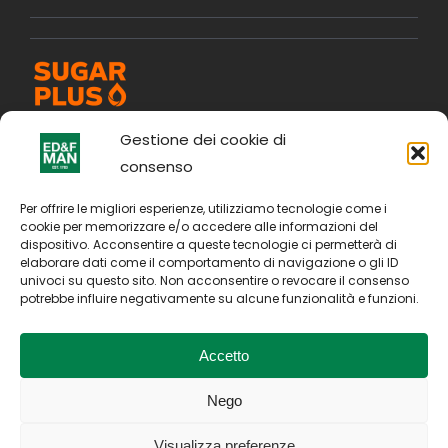
Gestione dei cookie di
consenso
Per offrire le migliori esperienze, utilizziamo tecnologie come i
cookie per memorizzare e/o accedere alle informazioni del
dispositivo. Acconsentire a queste tecnologie ci permetterà di
elaborare dati come il comportamento di navigazione o gli ID
univoci su questo sito. Non acconsentire o revocare il consenso
potrebbe influire negativamente su alcune funzionalità e funzioni.
Accetto
Nego
Copyright © 2026. All Rights Reserved by E D & F Man
Holdings Limited
Visualizza preferenze