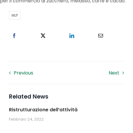
per il commercio di zucchero, melasso, caffè e cacao.
Lavora con noi
MLP
Contatti
Previous
Next
Related News
Ristrutturazione dell’attività
Febbraio 24, 2022