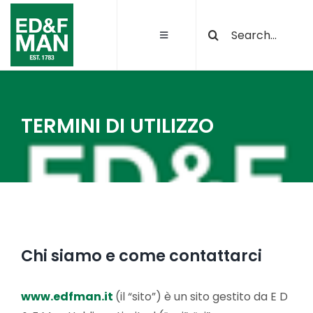
Salta
Cerca
al
Toggle
per:
contenuto
Navigation
Chi siamo
Le nostre attività
TERMINI DI UTILIZZO
Sostenibilità
Qualità e certificazioni
Chi siamo e come contattarci
Progetti
www.edfman.it
(il “sito”) è un sito gestito da E D
News