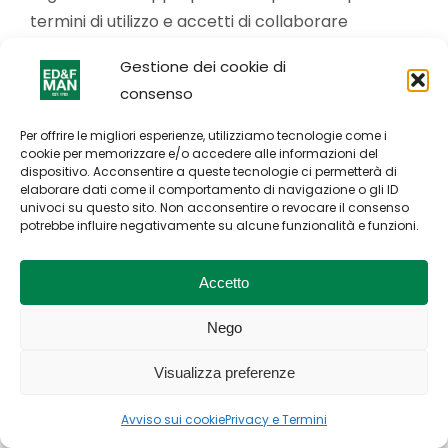
termini di utilizzo e accetti di collaborare
pienamente a qualsiasi processo di verifica.
Gestione dei cookie di
consenso
Conflitto
Per offrire le migliori esperienze, utilizziamo tecnologie come i
cookie per memorizzare e/o accedere alle informazioni del
In caso di conflitto tra i presenti termini di utilizzo
dispositivo. Acconsentire a queste tecnologie ci permetterà di
elaborare dati come il comportamento di navigazione o gli ID
e le condizioni specifiche che appaiono in altre
univoci su questo sito. Non acconsentire o revocare il consenso
parti del sito (norme locali incluse), prevarranno
potrebbe influire negativamente su alcune funzionalità e funzioni.
queste ultime.
Accetto
Nullità parziale
Nego
Se uno qualsiasi dei presenti termini è ritenuto
Visualizza preferenze
illegale, non valido o altrimenti inapplicabile in
Avviso sui cookie
Privacy e Termini
base alle leggi di qualsiasi stato o paese in cui