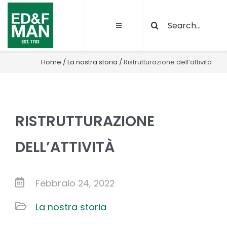
Salta
Cerca
al
Toggle
per:
contenuto
Navigation
Chi siamo
Home
/
La nostra storia
/
Ristrutturazione dell’attività
Le nostre attività
RISTRUTTURAZIONE
Sostenibilità
DELL’ATTIVITÀ
Qualità e certificazioni
Febbraio 24, 2022
Progetti
La nostra storia
News