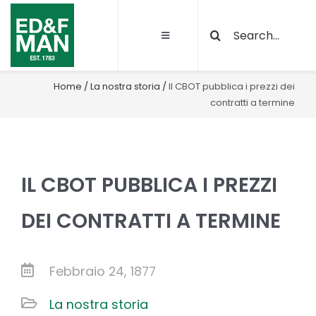
Salta
Cerca
al
Toggle
per:
contenuto
Navigation
Chi siamo
Home
/
La nostra storia
/
Il CBOT pubblica i prezzi dei
contratti a termine
Le nostre attività
Sostenibilità
IL CBOT PUBBLICA I PREZZI
Qualità e certificazioni
DEI CONTRATTI A TERMINE
Progetti
Febbraio 24, 1877
La nostra storia
News