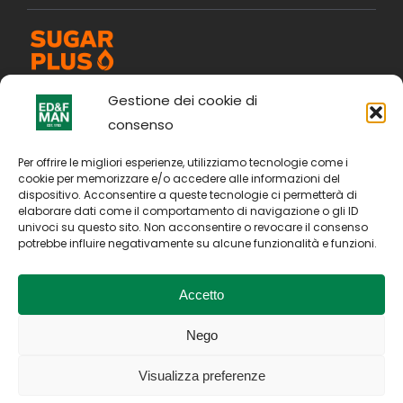
Gestione dei cookie di
consenso
Per offrire le migliori esperienze, utilizziamo tecnologie come i
cookie per memorizzare e/o accedere alle informazioni del
dispositivo. Acconsentire a queste tecnologie ci permetterà di
elaborare dati come il comportamento di navigazione o gli ID
univoci su questo sito. Non acconsentire o revocare il consenso
potrebbe influire negativamente su alcune funzionalità e funzioni.
Accetto
Nego
Copyright © 2026. All Rights Reserved by E D & F Man
Holdings Limited
Visualizza preferenze
P.IVA: IT04094970375
Termini di utilizzo
Privacy Policy
Avviso sui cookie