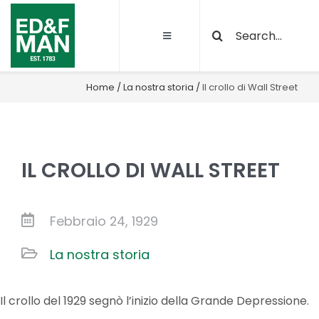
Salta
Cerca
al
Toggle
per:
contenuto
Navigation
Chi siamo
Home
/
La nostra storia
/
Il crollo di Wall Street
Le nostre attività
IL CROLLO DI WALL STREET
Sostenibilità
Qualità e certificazioni
Febbraio 24, 1929
La nostra storia
Progetti
Il crollo del 1929 segnò l’inizio della Grande Depressione.
News