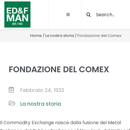
Salta
Cerca
al
Toggle
per:
contenuto
Navigation
Chi siamo
Home
/
La nostra storia
/
Fondazione del Comex
Le nostre attività
FONDAZIONE DEL COMEX
Sostenibilità
Qualità e certificazioni
Febbraio 24, 1933
La nostra storia
Progetti
Il Commodity Exchange nasce dalla fusione del Metal
News