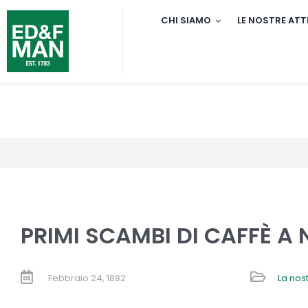
Salta
CHI SIAMO
LE NOSTRE ATT
al
contenuto
PRIMI SCAMBI DI CAFFÈ A
Febbraio 24, 1882
La nost