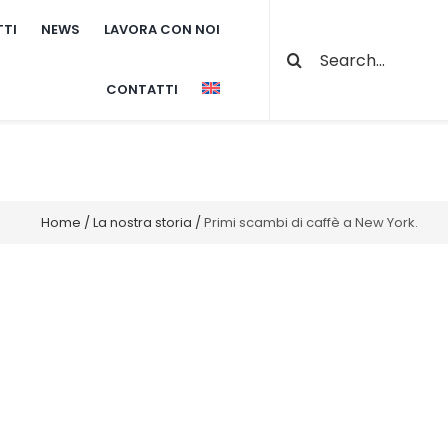
TI
NEWS
LAVORA CON NOI
Cerca
per:
CONTATTI
Home
/
La nostra storia
/
Primi scambi di caffè a New York.