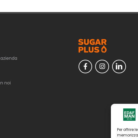
 azienda
n noi
Per offrire
memorizzar