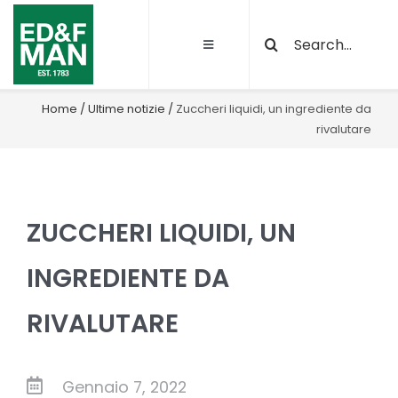
Salta
Cerca
al
Toggle
per:
contenuto
Navigation
Chi siamo
Home
/
Ultime notizie
/
Zuccheri liquidi, un ingrediente da
rivalutare
Le nostre attività
Sostenibilità
ZUCCHERI LIQUIDI, UN
Qualità e certificazioni
INGREDIENTE DA
RIVALUTARE
Progetti
News
Gennaio 7, 2022