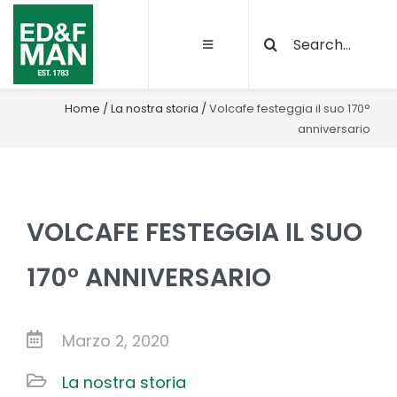
Salta
Cerca
al
Toggle
per:
contenuto
Navigation
Chi siamo
Home
/
La nostra storia
/
Volcafe festeggia il suo 170°
anniversario
Le nostre attività
Sostenibilità
VOLCAFE FESTEGGIA IL SUO
Qualità e certificazioni
170° ANNIVERSARIO
Progetti
Marzo 2, 2020
La nostra storia
News