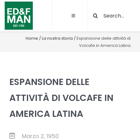
Salta
Cerca
al
Toggle
per:
contenuto
Navigation
Chi siamo
Home
/
La nostra storia
/
Espansione delle attività di
Volcafe in America Latina
Le nostre attività
Sostenibilità
ESPANSIONE DELLE
Qualità e certificazioni
ATTIVITÀ DI VOLCAFE IN
AMERICA LATINA
Progetti
News
Marzo 2, 1950