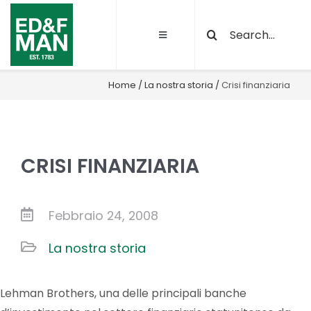
Salta
Cerca
al
Toggle
per:
contenuto
Navigation
Chi siamo
Home
/
La nostra storia
/
Crisi finanziaria
Le nostre attività
CRISI FINANZIARIA
Sostenibilità
Qualità e certificazioni
Febbraio 24, 2008
La nostra storia
Progetti
Lehman Brothers, una delle principali banche
News