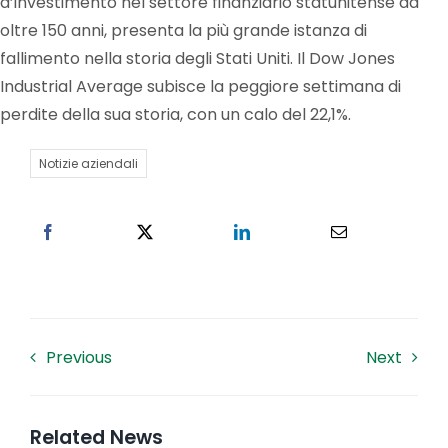
d’investimento nel settore finanziario statunitense da
oltre 150 anni, presenta la più grande istanza di
Lavora con noi
fallimento nella storia degli Stati Uniti. Il Dow Jones
Industrial Average subisce la peggiore settimana di
perdite della sua storia, con un calo del 22,1%.
Contatti
Notizie aziendali
Previous
Next
Related News