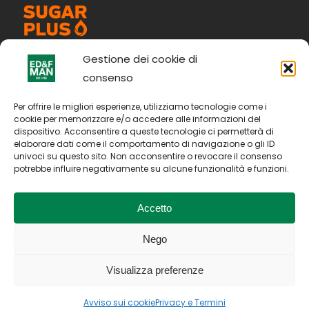
Gestione dei cookie di
consenso
Per offrire le migliori esperienze, utilizziamo tecnologie come i
cookie per memorizzare e/o accedere alle informazioni del
dispositivo. Acconsentire a queste tecnologie ci permetterà di
elaborare dati come il comportamento di navigazione o gli ID
univoci su questo sito. Non acconsentire o revocare il consenso
potrebbe influire negativamente su alcune funzionalità e funzioni.
Accetto
Nego
Copyright © 2026. All Rights Reserved by E D & F Man
Holdings Limited
Visualizza preferenze
P.IVA: IT04094970375
Termini di utilizzo
Privacy Policy
Avviso sui cookie
Avviso sui cookie
Privacy e Termini