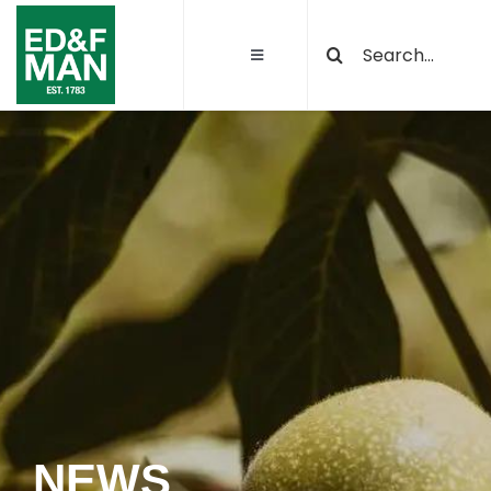
Salta
Cerca
al
Toggle
per:
contenuto
Navigation
Chi siamo
Le nostre attività
Sostenibilità
Qualità e certificazioni
Progetti
NEWS
News