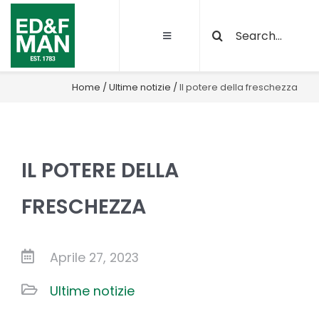
Salta
Cerca
al
Toggle
per:
contenuto
Navigation
Chi siamo
Home
/
Ultime notizie
/
Il potere della freschezza
Le nostre attività
IL POTERE DELLA
Sostenibilità
FRESCHEZZA
Qualità e certificazioni
Aprile 27, 2023
Progetti
Ultime notizie
News