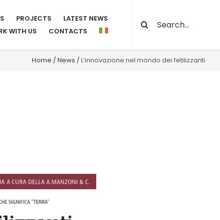
Search
NS
PROJECTS
LATEST NEWS
K WITH US
CONTACTS
for:
Home
/
News
/
L’innovazione nel mondo dei fetilizzanti